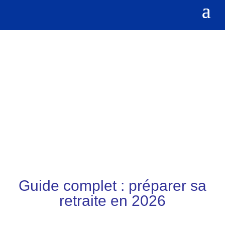
Guide complet : préparer sa
retraite en 2026
par
Nicolas Pinchault
|
Juin 17, 2026
|
Retraite
|
0 commentaires
Guide complet : préparer sa
retraite en 2026