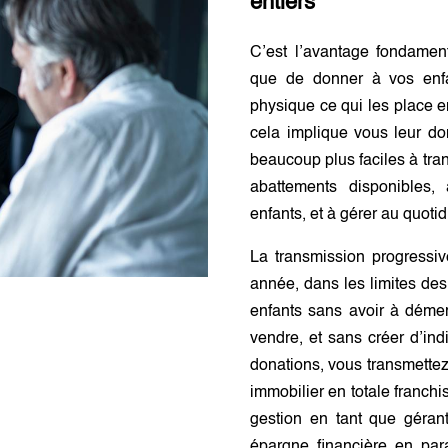
entiers
C’est l’avantage fondament
que de donner à vos enfa
physique ce qui les place e
cela implique vous leur do
beaucoup plus faciles à tra
abattements disponibles, 
enfants, et à gérer au quoti
La transmission progressi
année, dans les limites des
enfants sans avoir à déme
vendre, et sans créer d’ind
donations, vous transmettez
immobilier en totale franchis
gestion en tant que gérant
épargne financière en para