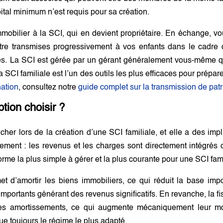
tal minimum n’est requis pour sa création.
mobilier à la SCI, qui en devient propriétaire. En échange, vo
être transmises progressivement à vos enfants dans le cadre 
. La SCI est gérée par un gérant généralement vous-même qui
 La SCI familiale est l’un des outils les plus efficaces pour pr
ation
, consultez notre
guide complet sur la transmission de pat
ption choisir ?
her lors de la création d’une SCI familiale, et elle a des impl
lement : les revenus et les charges sont directement intégrés
forme la plus simple à gérer et la plus courante pour une SCI fam
t d’amortir les biens immobiliers, ce qui réduit la base impo
portants générant des revenus significatifs. En revanche, la fisc
des amortissements, ce qui augmente mécaniquement leur mon
ue toujours le régime le plus adapté.