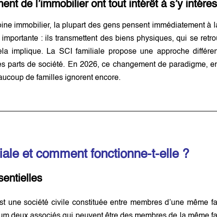
ent de l’immobilier ont tout intérêt à s’y intére
ine immobilier, la plupart des gens pensent immédiatement à 
te importante : ils transmettent des biens physiques, qui se retr
ela implique. La SCI familiale propose une approche différen
des parts de société. En 2026, ce changement de paradigme, en
aucoup de familles ignorent encore.
iale et comment fonctionne-t-elle ?
sentielles
est une société civile constituée entre membres d’une même fam
um deux associés qui peuvent être des membres de la même fami