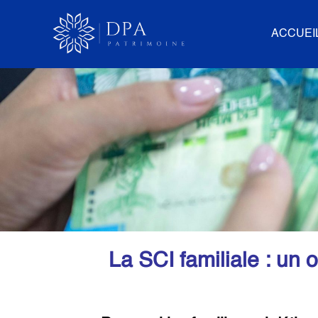
ACCUEI
La SCI familiale : un outil puissa
par
Nicolas Pinchault
|
Mai 21, 2026
|
Transmission
|
0 commentaires
La SCI familiale : un 